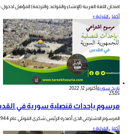
امتحان اللغة العربية (الإنشاء والقواعد والترجمة) المؤهل لدخول مرحلة التعليم العالي في فل
أكمل القراءة »
تاريخ سورية
أكتوبر 12, 2022
2٬585
مرسوم بإحداث قنصلية سورية في القدس عا
المرسوم الاشتراعي الذي أصدره الرئيس شكري القوتلي عام 1944 بإحداث قنصلية سورية في مدينة القدس بفلسطين. مرسوم رقم 309 إن…
أكمل القراءة »