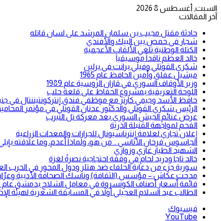
السبت, أغسطس 8 2026
آخر المقالات
حادثة مقتل مجيب بن سلمان المرشد على لسان قاتله
شجار في حمص بين البيك والأفندي
الكتلة الوطنية تلغي الألقاب الأعجمية
خالد العظم ناقداً موسيقياً
شكري القوتلي وفيلي برانت في برلين
ميشيل عفلق وأمين الحافظ عام 1965
وزير الأوقاف السوري في قازان الروسية عام 1989
اللوحة التعريفية بمشروع الحفاظ على قلعة حلب
حافظ الأسد وجيمي كارتر مع موظفي فندق إنتركونتيننتال في جنيف ع
الرئيس شكري القوتلي والدكتور عدنان القوتلي في مؤتمر المحامين ال
عرض غنائم الجيش السوري بعد معركة تل النيرب
الفحم لمواجهة القنبلة الذرية
إعلان تجاري لعلامة إنترناسيونال للجرارات والمعدات الزراعية
الجاسوس فرحان الأتاسي .. من هو، ولماذا أعدم، وما علاقته بإيل
الشهيد الطيار غازي وزوازي
خالد تاجا ودريد لحام في وقفة احتجاجية نصرةً لغزة
سورية جزء من دعاية الحلفاء ضد هتلر ودول المحور في الحرب العالم
مدحت عكاش – مؤسس (الثقافة) وناسك الصحافة الأدبية وعرّاب
قائمة أسعار أصناف الكونسروة في معامل الشلاح بدمشق عام 1946
الطالب عبد السلام العجيلي أولاً في المسابقة الشعرية لهيئة الإذا
فيسبوك
‫YouTube