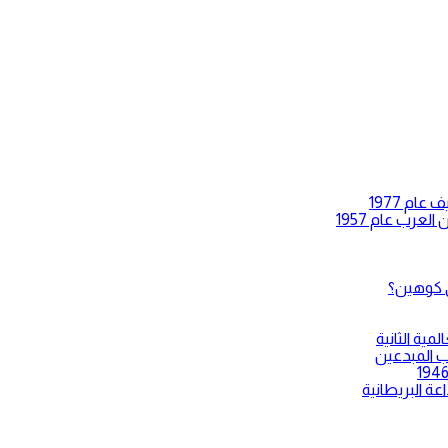
ام 1977
عرب عام 1957
ي كوهين؟
ية الثانية
 المبدعين
عة البريطانية