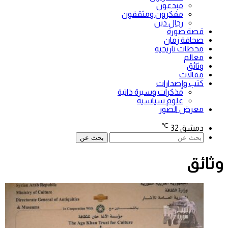
مبدعون
مفكرون ومثقفون
رجال دين
قصة صورة
صحافة زمان
محطات تاريخية
معالم
وثائق
مقالات
كتب وإصدارات
مذكرات وسيرة ذاتية
علوم سياسية
معرض الصور
℃
دمشق
32
بحث عن
وثائق