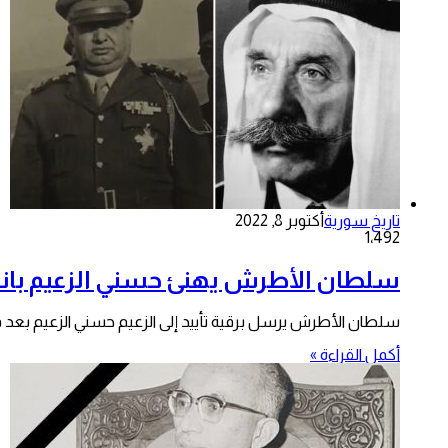
تاريخ سورية
أكتوبر 8, 2022
1٬492
سلطان الأطرش يهنئ حسني الزعيم بانق
سلطان الأطرش يرسل برقية تأييد إلى الزعيم حسني الزعيم بعد قيامه بأو
أكمل القراءة »